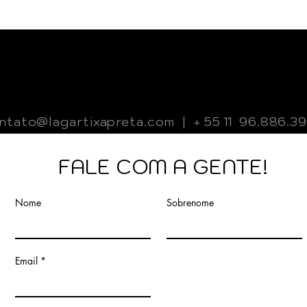
ntato@lagartixapreta.com
|
+ 55 11
96.886.3
FALE COM A GENTE!
Nome
Sobrenome
Email